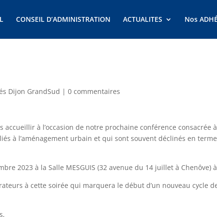
L
CONSEIL D’ADMINISTRATION
ACTUALITES
Nos ADH
tés Dijon GrandSud
|
0 commentaires
 accueillir à l’occasion de notre prochaine conférence consacrée à
s liés à l’aménagement urbain et qui sont souvent déclinés en term
mbre 2023 à la Salle MESGUIS (32 avenue du 14 juillet à Chenôve) 
borateurs à cette soirée qui marquera le début d’un nouveau cycle d
s,