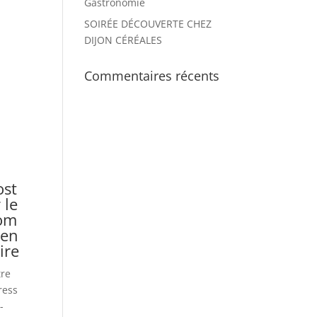
Gastronomie
SOIRÉE DÉCOUVERTE CHEZ
DIJON CÉRÉALES
Commentaires récents
ost
 le
om
en
ire
tre
ress
-