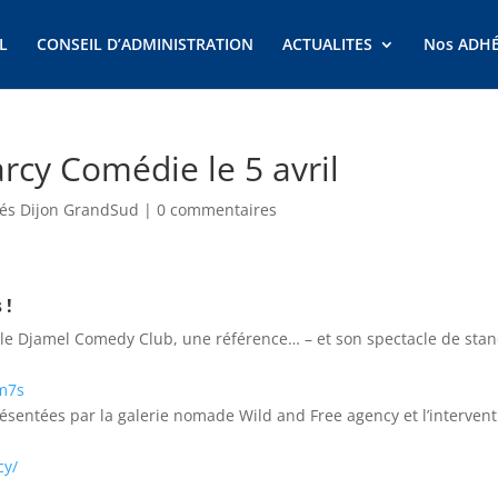
L
CONSEIL D’ADMINISTRATION
ACTUALITES
Nos ADH
rcy Comédie le 5 avril
tés Dijon GrandSud
|
0 commentaires
 !
 le Djamel Comedy Club, une référence… – et son spectacle de stan
m7s
résentées par la galerie nomade Wild and Free agency et l’interven
cy/